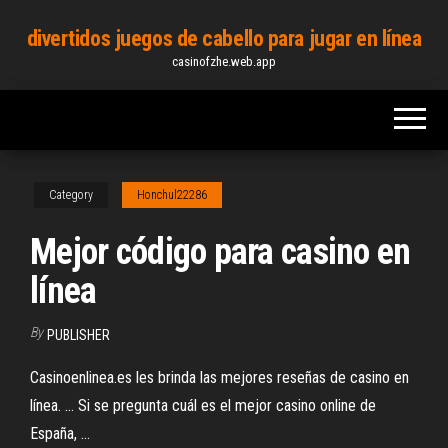
Skip
divertidos juegos de cabello para jugar en línea
to
casinofzhe.web.app
the
content
Category
Honchul22286
Mejor código para casino en
línea
By
PUBLISHER
Casinoenlinea.es les brinda las mejores reseñas de casino en
línea. ... Si se pregunta cuál es el mejor casino online de
España, ...