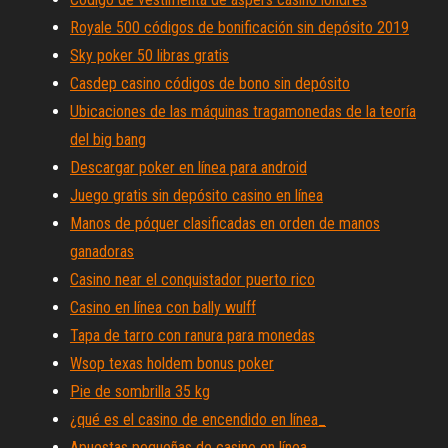
Royale 500 códigos de bonificación sin depósito 2019
Sky poker 50 libras gratis
Casdep casino códigos de bono sin depósito
Ubicaciones de las máquinas tragamonedas de la teoría
del big bang
Descargar poker en línea para android
Juego gratis sin depósito casino en línea
Manos de póquer clasificadas en orden de manos
ganadoras
Casino near el conquistador puerto rico
Casino en línea con bally wulff
Tapa de tarro con ranura para monedas
Wsop texas holdem bonus poker
Pie de sombrilla 35 kg
¿qué es el casino de encendido en línea_
Apuestas pequeñas de casino en línea