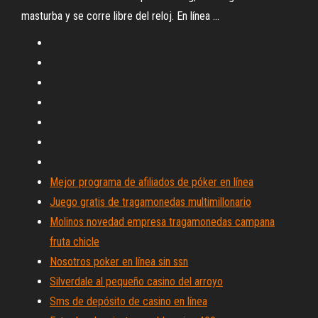
masturba y se corre libre del reloj. En línea ...
Mejor programa de afiliados de póker en línea
Juego gratis de tragamonedas multimillonario
Molinos novedad empresa tragamonedas campana
fruta chicle
Nosotros poker en línea sin ssn
Silverdale al pequeño casino del arroyo
Sms de depósito de casino en línea