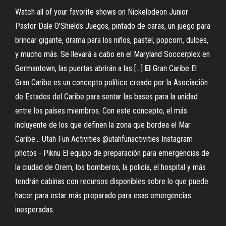
Watch all of your favorite shows on Nickelodeon Junior
Pastor Dale O'Shields
Juegos, pintado de caras, un juego para
brincar gigante, drama para los niños, pastel, popcorn, dulces,
y mucho más. Se llevará a cabo en el Maryland Soccerplex en
Germantown, las puertas abrirán a las […]
El
Gran Caribe
El
Gran Caribe es un concepto político creado por la Asociación
de Estados del Caribe para sentar las bases para la unidad
entre los países miembros. Con este concepto, el más
incluyente de los que definen la zona que bordea el Mar
Caribe…
Utah Fun Activities @utahfunactivities Instagram
photos - Piknu
El equipo de preparación para emergencias de
la ciudad de Orem, los bomberos, la policía, el hospital y más
tendrán cabinas con recursos disponibles sobre lo que puede
hacer para estar más preparado para esas emergencias
inesperadas.