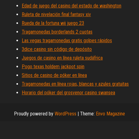
Edad de juego del casino del estado de washington
Ruleta de nivelación final fantasy xiv
Rueda de la fortuna wii juego 23
Tragamonedas borderlands 2 cuotas
Las vegas tragamonedas gratis golpes rápidos
3dice casino sin código de depósito
Juegos de casino en línea ruleta sudáfrica
Pogo texas holdem jackpot spin
Sitios de casino de póker en línea
Tragamonedas en línea rojas, blancas y azules gratuitas
Horario del póker del grosvenor casino swansea
Proudly powered by
WordPress
|
Theme:
Envo Magazine