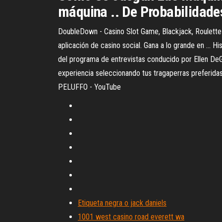
máquina .. De Probabilidade
DoubleDown - Casino Slot Game, Blackjack, Roulette - 
aplicación de casino social. Gana a lo grande en ... Hi
del programa de entrevistas conducido por Ellen DeGen
experiencia seleccionando tus tragaperras preferidas
PELUFFO - YouTube
Etiqueta negra o jack daniels
1001 west casino road everett wa