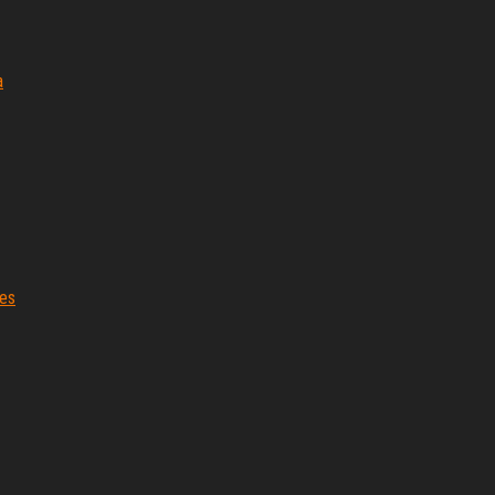
a
nes
Proudly powered by
WordPress
|
Theme:
Envo Magazine