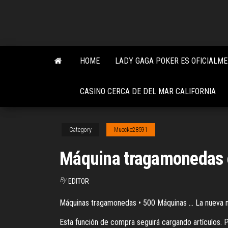
Skip
to
the
content
HOME
LADY GAGA POKER ES OFICIALME
CASINO CERCA DE DEL MAR CALIFORNIA
Category
Muecke28591
Máquina tragamonedas 
By
EDITOR
Máquinas tragamonedas • 500 Máquinas ... La nueva m
Esta función de compra seguirá cargando artículos. Pa