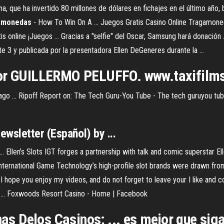
, que ha invertido 80 millones de dólares en fichajes en el último año, 
amonedas
- How To Win On A ... Juegos Gratis Casino Online Tragamoned
 online ¡Juegos ... Gracias a "selfie" del Oscar, Samsung hará donación 
Note 3 y publicada por la presentadora Ellen DeGeneres durante la ...
por GUILLERMO PELUFFO. www.taxifilm
go ... Ripoff Report on: The Tech Guru-You Tube - The tech guruyou tub
wsletter (Español) by ...
s ... Ellen’s Slots IGT forges a partnership with talk and comic superstar 
International Game Technology’s high-profile slot brands were drawn f
I hope you enjoy my videos, and do not forget to leave your I like and
et ... Foxwoods Resort Casino - Home | Facebook
 Delos Casinos; ... es mejor que siga