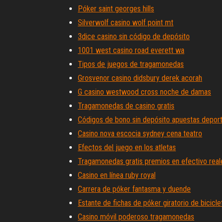
Póker saint georges hills
Silverwolf casino wolf point mt
3dice casino sin código de depósito
1001 west casino road everett wa
Tipos de juegos de tragamonedas
Grosvenor casino didsbury derek acorah
G casino westwood cross noche de damas
Tragamonedas de casino gratis
Códigos de bono sin depósito apuestas deport
Casino nova escocia sydney cena teatro
Efectos del juego en los atletas
Tragamonedas gratis premios en efectivo real
Casino en línea ruby ​​royal
Carrera de póker fantasma y duende
Estante de fichas de póker giratorio de bicicle
Casino móvil poderoso tragamonedas