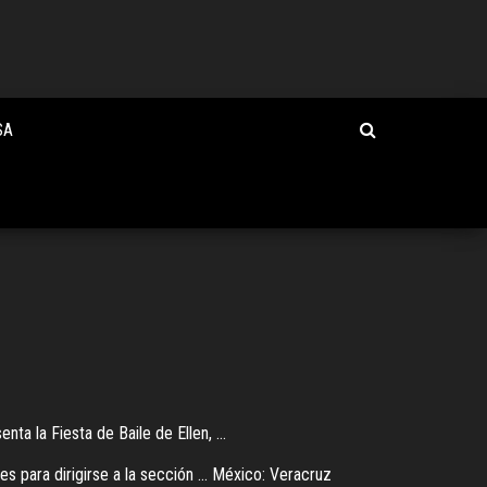
SA
 la Fiesta de Baile de Ellen, ...
s para dirigirse a la sección ... México: Veracruz