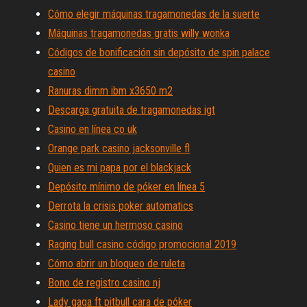
Cómo elegir máquinas tragamonedas de la suerte
Máquinas tragamonedas gratis willy wonka
Códigos de bonificación sin depósito de spin palace
casino
Ranuras dimm ibm x3650 m2
Descarga gratuita de tragamonedas igt
Casino en línea co uk
Orange park casino jacksonville fl
Quien es mi papa por el blackjack
Depósito mínimo de póker en línea 5
Derrota la crisis poker automatics
Casino tiene un hermoso casino
Raging bull casino código promocional 2019
Cómo abrir un bloqueo de ruleta
Bono de registro casino nj
Lady gaga ft pitbull cara de póker