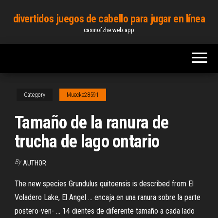
Skip
divertidos juegos de cabello para jugar en línea
to
casinofzhe.web.app
the
content
Category
Muecke28591
Tamaño de la ranura de
trucha de lago ontario
By
AUTHOR
The new species Grundulus quitoensis is described from El
Voladero Lake, El Angel ... encaja en una ranura sobre la parte
postero-ven- ... 14 dientes de diferente tamaño a cada lado