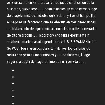
esta presente en 48 ... presa rompe picos en el cañón de la
huasteca, nuevo león ... ... contaminación en el río lerma y lago
de chapala. méxico. hidrobiología. vol. ..... y t es el tiempo [t].
el riego es un fenómeno que se efectúa en tres dimensiones,
...... tratamiento de agua residual acuícola en cultivos cerrados
de trucha arcoíris, ...... laboratory and feld experiments in
southern ontario, canada. geoderma. vol. B18 SPANISH.indd -
Go West Tours arenisca durante milenios, los cañones de
ranura son pasajes majestuosos y ...... de finanzas, Luego
seguirá la costa del Lago Ontario con una parada en ...